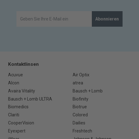
Abonnieren
Kontaktlinsen
Acuvue
Air Optix
Alcon
atrea
Avaira Vitality
Bausch + Lomb
Bausch + Lomb ULTRA
Biofinity
Biomedics
Biotrue
Clariti
Colored
CooperVision
Dailies
Eyexpert
Freshtech
iWear
Johnson & Johnson