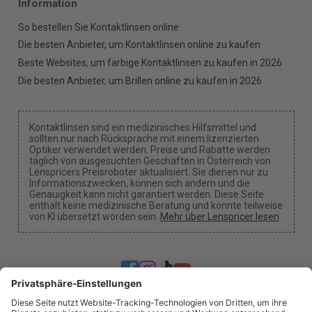
Information
So bestellen Sie Kontaktlinsen online
Die besten Anbieter, um Kontaktlinsen online zu kaufen
Beste Websites, um farbige Kontaktlinsen zu kaufen in 2026
Die besten Anbieter, um Brillen online zu kaufen in 2026
Kontaktlinsen sind ein medizinisches Hilfsmittel und
sollten nur nach Rücksprache mit einem lizenzierten
Optiker verwendet werden. Preise und Rabatte werden
täglich von ausgesuchten Geschäften in Österreich von
Lenspricers Preisroboter aktualisiert. Sie dienen nur zu
Informationszwecken, können sich ändern und die
Genauigkeit kann nicht garantiert werden. Diese Seite
enthält keine medizinische Beratung und könnte teilweise
von KI übersetzt worden sein.
Mehr über Lenspricer lesen
.
Cookie-Einstellungen