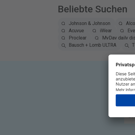
Beliebte Suchen
Johnson & Johnson
Alc
Acuvue
iWear
Eye
Proclear
MyDay daily di
Bausch + Lomb ULTRA
T