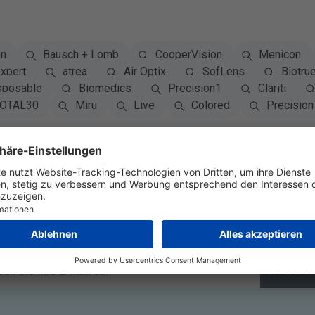
on
Bausch + Lomb
CooperVision
Menicon
xpert
atrea
Air Optix
SofLens
Biotru
sposable
Biomedics
Precision1
Clariti
OTAL30
Miru
Live
Colored
Precision
Für den Newsletter anmelde
Abonnie