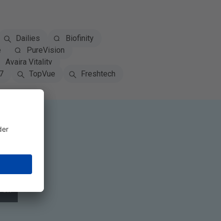
Dailies
Biofinity
e
PureVision
Avaira Vitality
7
TopVue
Freshtech
n
ren