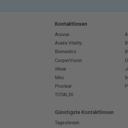
Kontaktlinsen
Acuvue
A
Avaira Vitality
B
Biomedics
B
CooperVision
D
iWear
J
Miru
M
Proclear
P
TOTAL30
Günstigste Kontaktlinsen
Tageslinsen