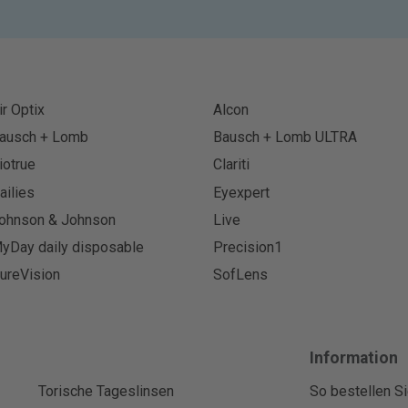
ir Optix
Alcon
ausch + Lomb
Bausch + Lomb ULTRA
iotrue
Clariti
ailies
Eyexpert
ohnson & Johnson
Live
yDay daily disposable
Precision1
ureVision
SofLens
Information
Torische Tageslinsen
So bestellen Si