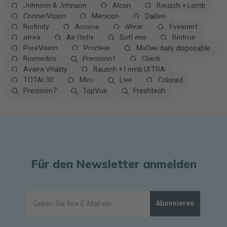
Johnson & Johnson
Alcon
Bausch + Lomb
CooperVision
Menicon
Dailies
Biofinity
Acuvue
iWear
Eyexpert
atrea
Air Optix
SofLens
Biotrue
PureVision
Proclear
MyDay daily disposable
Biomedics
Precision1
Clariti
Avaira Vitality
Bausch + Lomb ULTRA
TOTAL30
Miru
Live
Colored
Precision7
TopVue
Freshtech
Für den Newsletter anmelden
Abonnieren