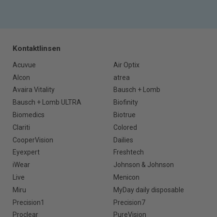
Kontaktlinsen
Acuvue
Air Optix
Alcon
atrea
Avaira Vitality
Bausch + Lomb
Bausch + Lomb ULTRA
Biofinity
Biomedics
Biotrue
Clariti
Colored
CooperVision
Dailies
Eyexpert
Freshtech
iWear
Johnson & Johnson
Live
Menicon
Miru
MyDay daily disposable
Precision1
Precision7
Proclear
PureVision