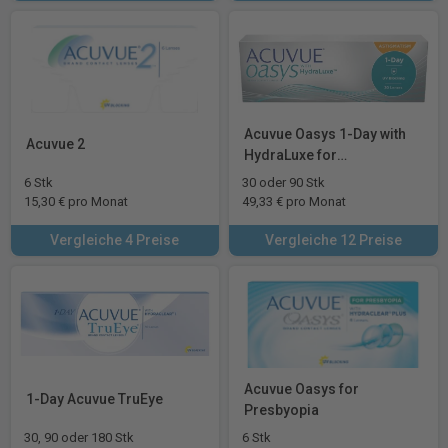
Acuvue Oasys 1-Day with
Acuvue 2
HydraLuxe for
Astigmatism
6 Stk
30 oder 90 Stk
15,30 € pro Monat
49,33 € pro Monat
Vergleiche 4 Preise
Vergleiche 12 Preise
Acuvue Oasys for
1-Day Acuvue TruEye
Presbyopia
30, 90 oder 180 Stk
6 Stk