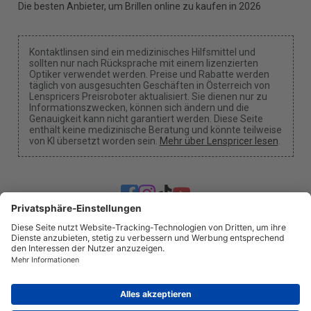
Die besten Anbieter, um Brillen online zu kaufen in 2026
Kontaktlinsen sind ein medizinisches Hilfsmittel und
sollten nur nach Rücksprache mit einem lizenzierten
Optiker verwendet werden. Preise und Rabatte werden
täglich von ausgesuchten Geschäften in Österreich von
Lenspricers Preisroboter aktualisiert. Sie dienen nur zu
Informationszwecken, können sich ändern und die
Genauigkeit kann nicht garantiert werden. Diese Seite
enthält keine medizinische Beratung und könnte teilweise
von KI übersetzt worden sein.
Mehr über Lenspricer lesen
.
Cookie-Einstellungen
Wir können eine Provision erhalten, wenn Sie einen
unserer Links nutzen, um einen Kauf zu tätigen.
Über uns
Nachrichten
Information
Datenschutz
Impressum
info@lenspricer.at