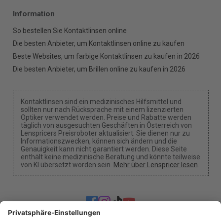
Information
So bestellen Sie Kontaktlinsen online
Die besten Anbieter, um Kontaktlinsen online zu kaufen
Beste Websites, um farbige Kontaktlinsen zu kaufen in 2026
Die besten Anbieter, um Brillen online zu kaufen in 2026
Kontaktlinsen sind ein medizinisches Hilfsmittel und
sollten nur nach Rücksprache mit einem lizenzierten
Optiker verwendet werden. Preise und Rabatte werden
täglich von ausgesuchten Geschäften in Österreich von
Lenspricers Preisroboter aktualisiert. Sie dienen nur zu
Informationszwecken, können sich ändern und die
Genauigkeit kann nicht garantiert werden. Diese Seite
enthält keine medizinische Beratung und könnte teilweise
von KI übersetzt worden sein.
Mehr über Lenspricer lesen
.