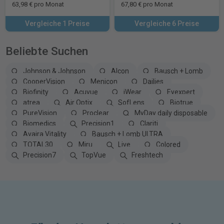
63,98 € pro Monat
67,80 € pro Monat
Vergleiche 1 Preise
Vergleiche 6 Preise
Beliebte Suchen
Johnson & Johnson
Alcon
Bausch + Lomb
CooperVision
Menicon
Dailies
Biofinity
Acuvue
iWear
Eyexpert
atrea
Air Optix
SofLens
Biotrue
PureVision
Proclear
MyDay daily disposable
Biomedics
Precision1
Clariti
Avaira Vitality
Bausch + Lomb ULTRA
TOTAL30
Miru
Live
Colored
Precision7
TopVue
Freshtech