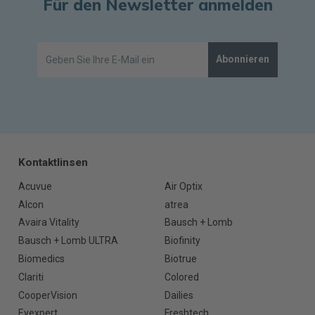
Für den Newsletter anmelden
Abonnieren
Kontaktlinsen
Acuvue
Air Optix
Alcon
atrea
Avaira Vitality
Bausch + Lomb
Bausch + Lomb ULTRA
Biofinity
Biomedics
Biotrue
Clariti
Colored
CooperVision
Dailies
Eyexpert
Freshtech