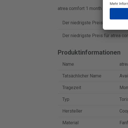
atrea comfort 1 month toric wird in
Der niedrigste Preis für atrea co
Der niedrigste Preis für atrea co
Produktinformationen
Name
atre
Tatsächlicher Name
Avai
Tragezeit
Mon
Typ
Tori
Hersteller
Coo
Material
Fanf