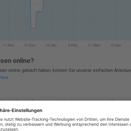
nsen online?
sen online gekauft haben, können Sie unserer einfachen Anleitun
smus
.
Geschäfte und Packungen mit 3 oder 6 Kontaktlinsen. Derzeit li
 Sparen Sie bis zu 48%.
ine-Kauf von atrea comfort 1 month toric immer die Preise vergle
er, damit du schnell konkurrenzfähige Preise findest und bei K