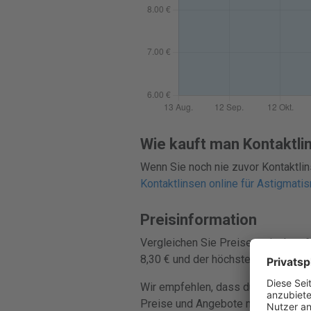
Wie kauft man Kontaktli
Wenn Sie noch nie zuvor Kontaktlin
Kontaktlinsen online für Astigmati
Preisinformation
Vergleichen Sie Preise zwischen 6 
8,30 € und der höchste bei 15,98 €.
Wir empfehlen, dass du vor dem Onl
Preise und Angebote mehrerer Händl