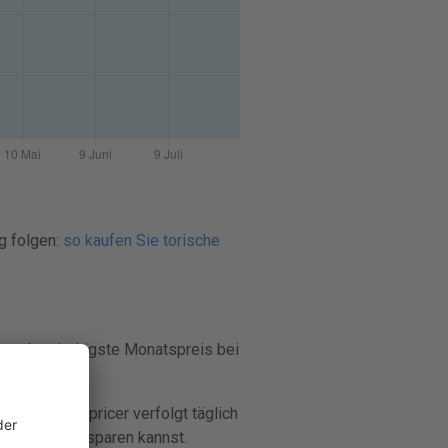
g folgen:
so kaufen Sie torische
egt der niedrigste Monatspreis bei
ichst. Lenspricer verfolgt täglich
ontaktlinsen sparen kannst.