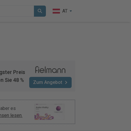
AT
gster Preis
n Sie 48 %
Zum Angebot
 aber es
nsen lesen.