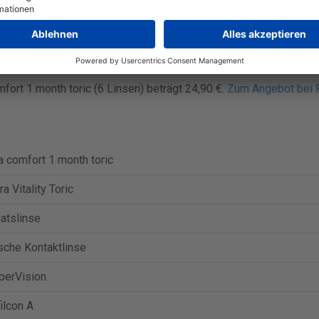
 Boxen mit 3 oder 6 Kontaktlinsen verkauft.
mfort 1 month toric (3 Linsen) beträgt 19,79 €.
Zum Angebot bei 
mfort 1 month toric (6 Linsen) beträgt 24,90 €.
Zum Angebot bei 
a comfort 1 month toric
ra Vitality Toric
atslinse
sche Kontaktlinse
perVision
ilcon A