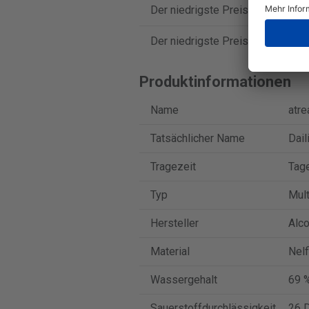
Der niedrigste Preis für atrea se
Der niedrigste Preis für atrea se
Produktinformationen
Name
atre
Tatsächlicher Name
Dail
Tragezeit
Tag
Typ
Mult
Hersteller
Alc
Material
Nelf
Wassergehalt
69 
Sauerstoffdurchlässigkeit
26 D