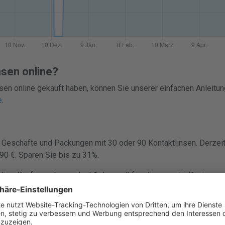
nsen online?
sen online gekauft haben, können Sie unserer einfachen Anleitun
e
.
Geschäfte und Packungen mit 30 oder 90 Kontaktlinsen. Derzeit 
90 €. Sparen Sie bis zu 31%.
ne-Kauf von atrea select 1 day multifocal immer die Preise verg
er, damit du schnell konkurrenzfähige Preise findest und bei K
in Boxen mit 30 oder 90 Kontaktlinsen verkauft.