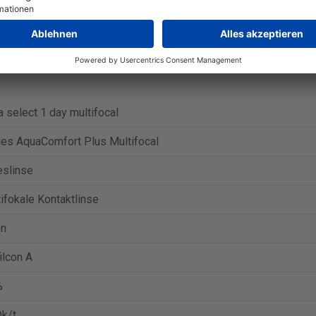
lect 1 day multifocal (30 Linsen) beträgt 28,90 €.
Zum Angebot be
lect 1 day multifocal (90 Linsen) beträgt 82,67 €.
Zum Angebot be
a select 1 day multifocal
ies AquaComfort Plus Multifocal
eslinse
ifokale Kontaktlinse
on
ilcon A
%
k/t