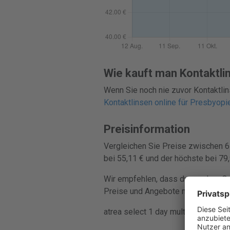
Wie kauft man Kontaktli
Wenn Sie noch nie zuvor Kontaktlin
Kontaktlinsen online für Presbyopi
Preisinformation
Vergleichen Sie Preise zwischen 6 
bei 55,11 € und der höchste bei 79,
Wir empfehlen, dass du vor dem Onli
Preise und Angebote mehrerer Händl
atrea select 1 day multifocal wird 