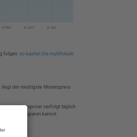
g folgen:
so kaufen Sie multifokale
liegt der niedrigste Monatspreis
leichst. Lenspricer verfolgt täglich
ontaktlinsen sparen kannst.