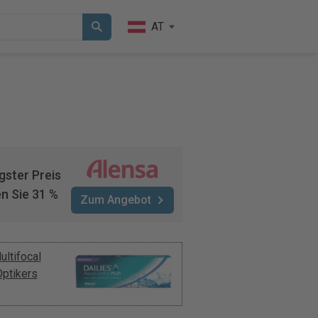
AT
gster Preis
n Sie 31 %
Zum Angebot
ltifocal
ptikers