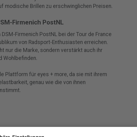
f modische Brillen zu erschwinglichen Preisen.
DSM-Firmenich PostNL
 DSM-Firmenich PostNL bei der Tour de France
ublikum von Radsport-Enthusiasten erreichen.
ht nur die Marke, sondern verstärkt auch ihr
d Wohlbefinden.
le Plattform für eyes + more, da sie mit ihrem
lastbarkeit, genau wie die von ihnen
instimmt.
tNL Partners