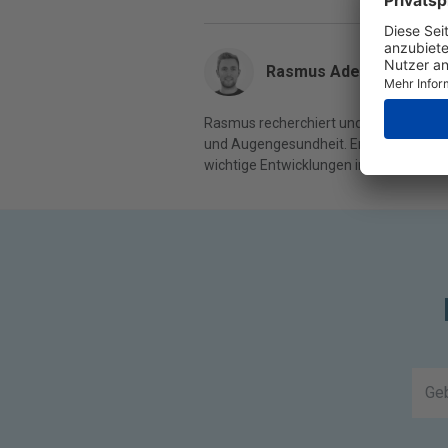
Rasmus Adeltoft
Rasmus recherchiert und schreibt über
und Augengesundheit. Er liefert klare 
wichtige Entwicklungen in diesem Berei