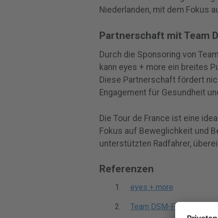
Niederlanden, mit dem Fokus au
Partnerschaft mit Team 
Durch die Sponsoring von Team
kann eyes + more ein breites P
Diese Partnerschaft fördert nic
Engagement für Gesundheit un
Die Tour de France ist eine idea
Fokus auf Beweglichkeit und Be
unterstützten Radfahrer, übere
Referenzen
eyes + more
Team DSM-Firmenich Pos