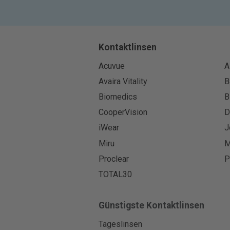
Kontaktlinsen
Acuvue
A
Avaira Vitality
B
Biomedics
B
CooperVision
D
iWear
J
Miru
M
Proclear
P
TOTAL30
Günstigste Kontaktlinsen
Tageslinsen