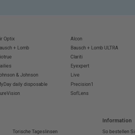
ir Optix
Alcon
ausch + Lomb
Bausch + Lomb ULTRA
iotrue
Clariti
ailies
Eyexpert
ohnson & Johnson
Live
yDay daily disposable
Precision1
ureVision
SofLens
Information
Torische Tageslinsen
So bestellen Si