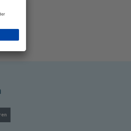
n
ren