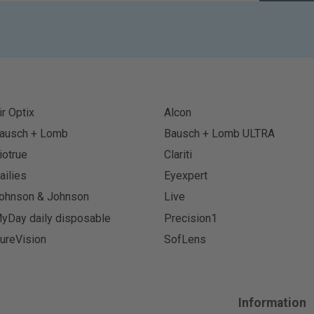
ir Optix
Alcon
ausch + Lomb
Bausch + Lomb ULTRA
iotrue
Clariti
ailies
Eyexpert
ohnson & Johnson
Live
yDay daily disposable
Precision1
ureVision
SofLens
Information