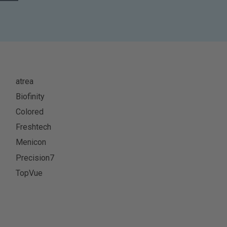
atrea
Biofinity
Colored
Freshtech
Menicon
Precision7
TopVue