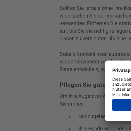
Sollten Sie jemals ohne Ihre 
widerstehen Sie der Versuchun
verwenden. Entfernen Sie statt
auf, bis Sie sie richtig reinigen
Linsen zu verzichten, als eine In
Sobald Kontaktlinsen austrockne
wiederverwendet werden. Das M
Risse entwickeln, was das Infek
Pflegen Sie gute Hygie
Um Ihre Augen vor Acanthamoeb
Sie immer:
Nur zugelassene Konta
Ihre Hände waschen un