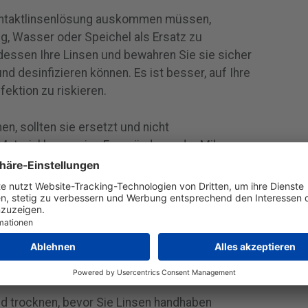
Kontaktlinsenlösung auskommen müssen,
g, Wasser oder Speichel als Ersatz zu
dessen Ihre Linsen und bewahren Sie sie sicher
 und desinfizieren können. Es ist besser, auf Ihre
fektion zu riskieren.
n, sollten sie ersetzt und nicht
aterial kann seine Form ändern oder Mikro-
tionsrisiko selbst nach der Desinfektion erhöht.
nemaßnahmen
a und anderen Infektionen zu schützen, sollten
ktlinsen-Desinfektionslösungen verwenden
d trocknen, bevor Sie Linsen handhaben