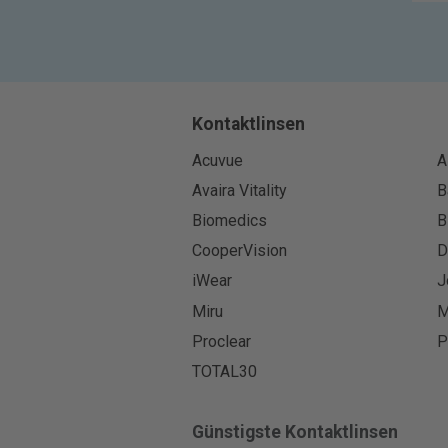
Kontaktlinsen
Acuvue
A
Avaira Vitality
B
Biomedics
B
CooperVision
D
iWear
J
Miru
M
Proclear
P
TOTAL30
Günstigste Kontaktlinsen