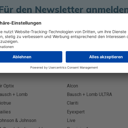
Für den Newsletter anmelde
Abonnie
ir Optix
Alcon
ausch + Lomb
Bausch + Lomb ULTRA
iotrue
Clariti
ailies
Eyexpert
ohnson & Johnson
Live