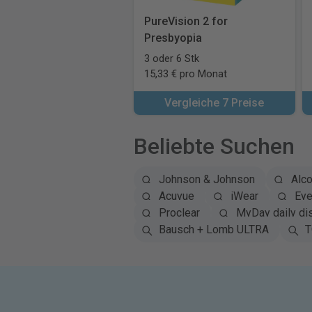
PureVision 2 for
Presbyopia
3 oder 6 Stk
15,33 € pro Monat
Vergleiche 7 Preise
Beliebte Suchen
Johnson & Johnson
Alc
Acuvue
iWear
Eye
Proclear
MyDay daily di
Bausch + Lomb ULTRA
T