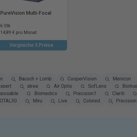
PureVision Multi-Focal
6 Stk
14,89 € pro Monat
Vergleiche 5 Preise
on
Bausch + Lomb
CooperVision
Menicon
xpert
atrea
Air Optix
SofLens
Biotru
sposable
Biomedics
Precision1
Clariti
OTAL30
Miru
Live
Colored
Precision