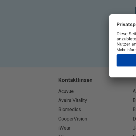
Kontaktlinsen
Acuvue
A
Avaira Vitality
B
Biomedics
B
CooperVision
D
iWear
J