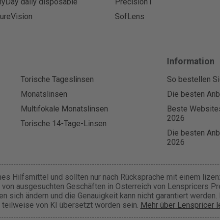
yDay daily disposable
Precision1
ureVision
SofLens
Information
Torische Tageslinsen
So bestellen Si
Monatslinsen
Die besten Anbi
Multifokale Monatslinsen
Beste Websites
2026
Torische 14-Tage-Linsen
Die besten Anbi
2026
hes Hilfsmittel und sollten nur nach Rücksprache mit einem lize
 von ausgesuchten Geschäften in Österreich von Lenspricers Prei
 sich ändern und die Genauigkeit kann nicht garantiert werden. 
 teilweise von KI übersetzt worden sein.
Mehr über Lenspricer 