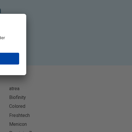
n
ren
atrea
Biofinity
Colored
Freshtech
Menicon