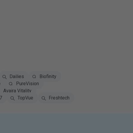
Dailies
Biofinity
e
PureVision
Avaira Vitality
7
TopVue
Freshtech