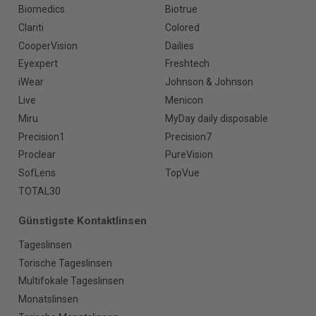
Biomedics
Biotrue
Clariti
Colored
CooperVision
Dailies
Eyexpert
Freshtech
iWear
Johnson & Johnson
Live
Menicon
Miru
MyDay daily disposable
Precision1
Precision7
Proclear
PureVision
SofLens
TopVue
TOTAL30
Günstigste Kontaktlinsen
Tageslinsen
Torische Tageslinsen
Multifokale Tageslinsen
Monatslinsen