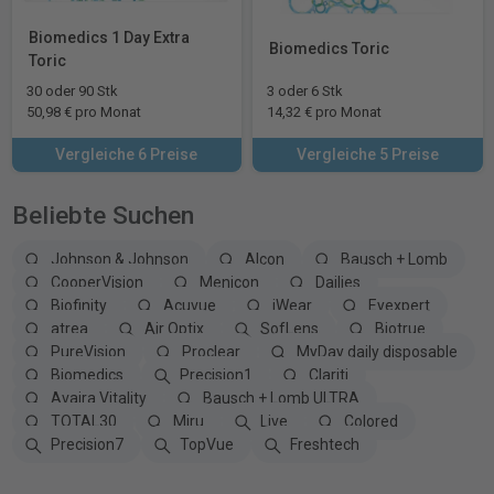
Biomedics 1 Day Extra
Biomedics Toric
Toric
30 oder 90 Stk
3 oder 6 Stk
50,98 € pro Monat
14,32 € pro Monat
Vergleiche 6 Preise
Vergleiche 5 Preise
Beliebte Suchen
Johnson & Johnson
Alcon
Bausch + Lomb
CooperVision
Menicon
Dailies
Biofinity
Acuvue
iWear
Eyexpert
atrea
Air Optix
SofLens
Biotrue
PureVision
Proclear
MyDay daily disposable
Biomedics
Precision1
Clariti
Avaira Vitality
Bausch + Lomb ULTRA
TOTAL30
Miru
Live
Colored
Precision7
TopVue
Freshtech