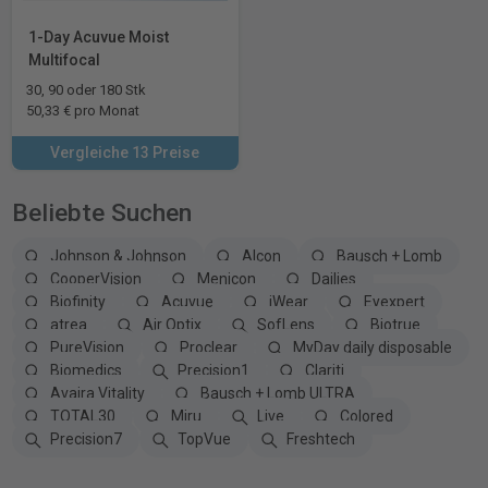
1-Day Acuvue Moist
Multifocal
30, 90 oder 180 Stk
50,33 € pro Monat
Vergleiche 13 Preise
Beliebte Suchen
Johnson & Johnson
Alcon
Bausch + Lomb
CooperVision
Menicon
Dailies
Biofinity
Acuvue
iWear
Eyexpert
atrea
Air Optix
SofLens
Biotrue
PureVision
Proclear
MyDay daily disposable
Biomedics
Precision1
Clariti
Avaira Vitality
Bausch + Lomb ULTRA
TOTAL30
Miru
Live
Colored
Precision7
TopVue
Freshtech