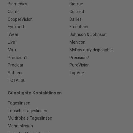
Biomedics
Biotrue
Clariti
Colored
CooperVision
Dailies
Eyexpert
Freshtech
iWear
Johnson & Johnson
Live
Menicon
Miru
MyDay daily disposable
Precision1
Precision7
Proclear
PureVision
SofLens
TopVue
TOTAL30
Günstigste Kontaktlinsen
Tageslinsen
Torische Tageslinsen
Multifokale Tageslinsen
Monatslinsen