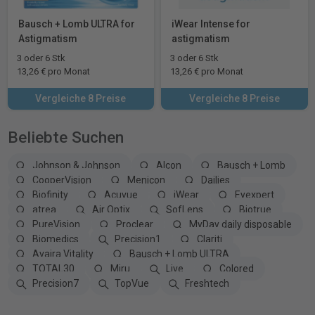
Bausch + Lomb ULTRA for
iWear Intense for
Astigmatism
astigmatism
3 oder 6 Stk
3 oder 6 Stk
13,26 € pro Monat
13,26 € pro Monat
Vergleiche 8 Preise
Vergleiche 8 Preise
Beliebte Suchen
Johnson & Johnson
Alcon
Bausch + Lomb
CooperVision
Menicon
Dailies
Biofinity
Acuvue
iWear
Eyexpert
atrea
Air Optix
SofLens
Biotrue
PureVision
Proclear
MyDay daily disposable
Biomedics
Precision1
Clariti
Avaira Vitality
Bausch + Lomb ULTRA
TOTAL30
Miru
Live
Colored
Precision7
TopVue
Freshtech