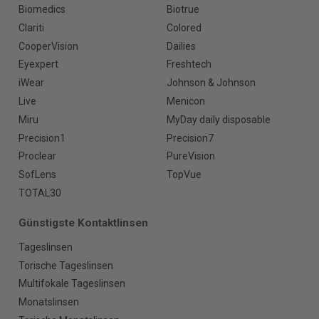
Biomedics
Biotrue
Clariti
Colored
CooperVision
Dailies
Eyexpert
Freshtech
iWear
Johnson & Johnson
Live
Menicon
Miru
MyDay daily disposable
Precision1
Precision7
Proclear
PureVision
SofLens
TopVue
TOTAL30
Günstigste Kontaktlinsen
Tageslinsen
Torische Tageslinsen
Multifokale Tageslinsen
Monatslinsen