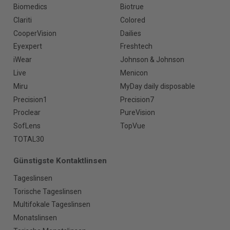
Biomedics
Biotrue
Clariti
Colored
CooperVision
Dailies
Eyexpert
Freshtech
iWear
Johnson & Johnson
Live
Menicon
Miru
MyDay daily disposable
Precision1
Precision7
Proclear
PureVision
SofLens
TopVue
TOTAL30
Günstigste Kontaktlinsen
Tageslinsen
Torische Tageslinsen
Multifokale Tageslinsen
Monatslinsen