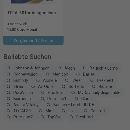
TOTAL30 for Astigmatism
3 oder 6 Stk
15,83 € pro Monat
Vergleiche 12 Preise
Beliebte Suchen
Johnson & Johnson
Alcon
Bausch + Lomb
CooperVision
Menicon
Dailies
Biofinity
Acuvue
iWear
Eyexpert
atrea
Air Optix
SofLens
Biotrue
PureVision
Proclear
MyDay daily disposable
Biomedics
Precision1
Clariti
Avaira Vitality
Bausch + Lomb ULTRA
TOTAL30
Miru
Live
Colored
Precision7
TopVue
Freshtech