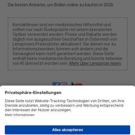
Die besten Anbieter, um Brillen online zu kaufen in 2026
Kontaktlinsen sind ein medizinisches Hilfsmittel und
sollten nur nach Rücksprache mit einem lizenzierten
Optiker verwendet werden. Preise und Rabatte werden
täglich von ausgesuchten Geschäften in Österreich von
Lenspricers Preisroboter aktualisiert. Sie dienen nur zu
Informationszwecken, können sich ändern und die
Genauigkeit kann nicht garantiert werden. Diese Seite
enthält keine medizinische Beratung und könnte teilweise
von KI übersetzt worden sein.
Mehr über Lenspricer lesen
.
Cookie-Einstellungen
Wir können eine Provision erhalten, wenn Sie einen
unserer Links nutzen, um einen Kauf zu tätigen.
Über uns
Nachrichten
Information
Datenschutz
Impressum
info@lenspricer.at