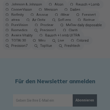
Johnson & Johnson
Alcon
Bausch + Lomb
CooperVision
Menicon
Dailies
Biofinity
Acuvue
iWear
Eyexpert
atrea
Air Optix
SofLens
Biotrue
PureVision
Proclear
MyDay daily disposable
Biomedics
Precision1
Clariti
Avaira Vitality
Bausch + Lomb ULTRA
TOTAL30
Miru
Live
Colored
Precision7
TopVue
Freshtech
Für den Newsletter anmelden
Abonnieren