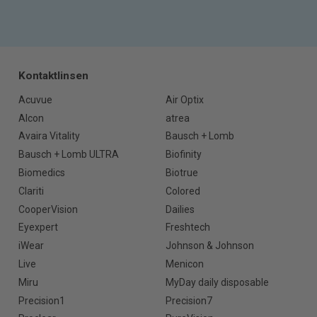
Kontaktlinsen
Acuvue
Air Optix
Alcon
atrea
Avaira Vitality
Bausch + Lomb
Bausch + Lomb ULTRA
Biofinity
Biomedics
Biotrue
Clariti
Colored
CooperVision
Dailies
Eyexpert
Freshtech
iWear
Johnson & Johnson
Live
Menicon
Miru
MyDay daily disposable
Precision1
Precision7