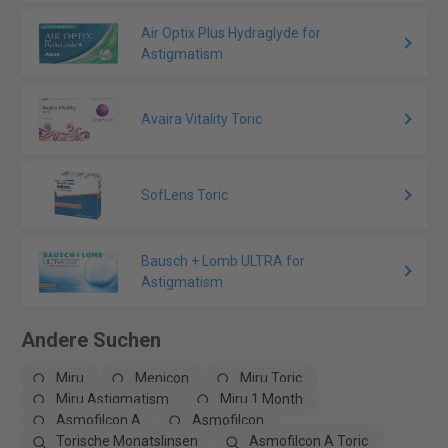
Air Optix Plus Hydraglyde for
Astigmatism
Avaira Vitality Toric
SofLens Toric
Bausch + Lomb ULTRA for
Astigmatism
Andere Suchen
Miru
Menicon
Miru Toric
Miru Astigmatism
Miru 1 Month
Asmofilcon A
Asmofilcon
Torische Monatslinsen
Asmofilcon A Toric