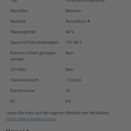
Typ
Torische Kontaktlinse
Hersteller
Menicon
Material
Asmofilcon A
Wassergehalt
40 %
Sauerstoffdurchlässigkeit
161 Dk/t
Kann im Schlaf getragen
Nein
werden
UV-Filter
Nein
Stärkenbereich
-10 bis 4
Durchmesser
14
BC
8.6
Lesen Sie mehr auf der eigenen Website des Herstellers:
https://www.menicon.com/
.