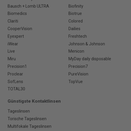
Bausch + Lomb ULTRA
Biofinity
Biomedics
Biotrue
Clariti
Colored
CooperVision
Dailies
Eyexpert
Freshtech
iWear
Johnson & Johnson
Live
Menicon
Miru
MyDay daily disposable
Precision1
Precision7
Proclear
PureVision
SofLens
TopVue
TOTAL30
Günstigste Kontaktlinsen
Tageslinsen
Torische Tageslinsen
Multifokale Tageslinsen