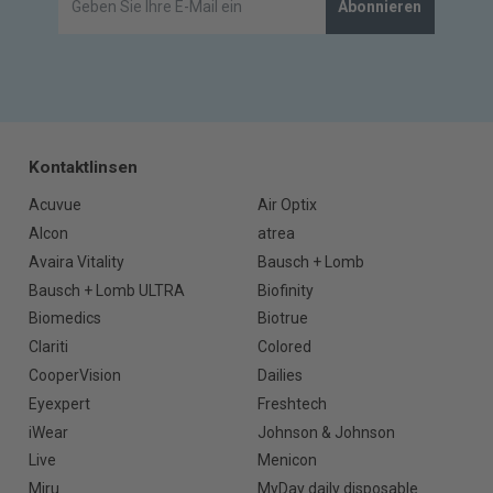
Abonnieren
Kontaktlinsen
Acuvue
Air Optix
Alcon
atrea
Avaira Vitality
Bausch + Lomb
Bausch + Lomb ULTRA
Biofinity
Biomedics
Biotrue
Clariti
Colored
CooperVision
Dailies
Eyexpert
Freshtech
iWear
Johnson & Johnson
Live
Menicon
Miru
MyDay daily disposable