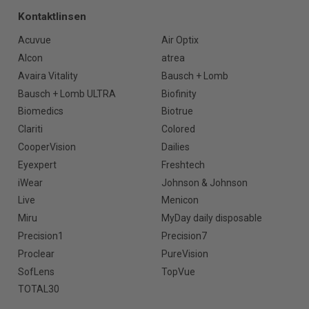
Kontaktlinsen
Acuvue
Air Optix
Alcon
atrea
Avaira Vitality
Bausch + Lomb
Bausch + Lomb ULTRA
Biofinity
Biomedics
Biotrue
Clariti
Colored
CooperVision
Dailies
Eyexpert
Freshtech
iWear
Johnson & Johnson
Live
Menicon
Miru
MyDay daily disposable
Precision1
Precision7
Proclear
PureVision
SofLens
TopVue
TOTAL30