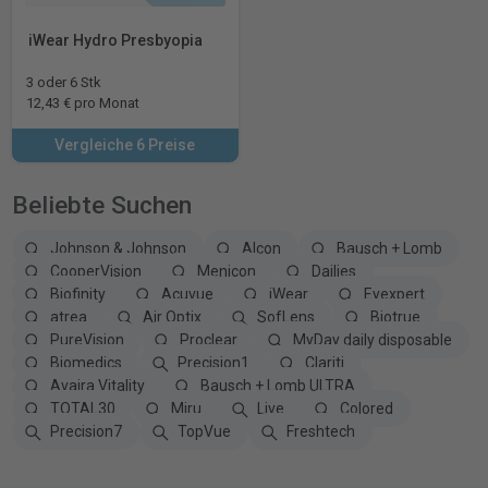
iWear Hydro Presbyopia
3 oder 6 Stk
12,43 € pro Monat
Vergleiche 6 Preise
Beliebte Suchen
Johnson & Johnson
Alcon
Bausch + Lomb
CooperVision
Menicon
Dailies
Biofinity
Acuvue
iWear
Eyexpert
atrea
Air Optix
SofLens
Biotrue
PureVision
Proclear
MyDay daily disposable
Biomedics
Precision1
Clariti
Avaira Vitality
Bausch + Lomb ULTRA
TOTAL30
Miru
Live
Colored
Precision7
TopVue
Freshtech