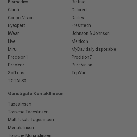
Biomedics
Biotrue
Clariti
Colored
CooperVision
Dailies
Eyexpert
Freshtech
iWear
Johnson & Johnson
Live
Menicon
Miru
MyDay daily disposable
Precision1
Precision7
Proclear
PureVision
SofLens
TopVue
TOTAL30
Günstigste Kontaktlinsen
Tageslinsen
Torische Tageslinsen
Multifokale Tageslinsen
Monatslinsen
Torische Monatslinsen