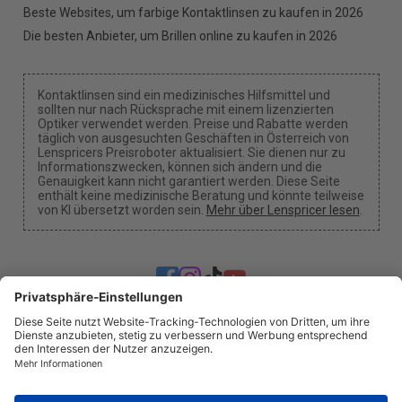
Beste Websites, um farbige Kontaktlinsen zu kaufen in 2026
Die besten Anbieter, um Brillen online zu kaufen in 2026
Kontaktlinsen sind ein medizinisches Hilfsmittel und
sollten nur nach Rücksprache mit einem lizenzierten
Optiker verwendet werden. Preise und Rabatte werden
täglich von ausgesuchten Geschäften in Österreich von
Lenspricers Preisroboter aktualisiert. Sie dienen nur zu
Informationszwecken, können sich ändern und die
Genauigkeit kann nicht garantiert werden. Diese Seite
enthält keine medizinische Beratung und könnte teilweise
von KI übersetzt worden sein.
Mehr über Lenspricer lesen
.
Cookie-Einstellungen
Wir können eine Provision erhalten, wenn Sie einen
unserer Links nutzen, um einen Kauf zu tätigen.
Über uns
Nachrichten
Information
Datenschutz
Impressum