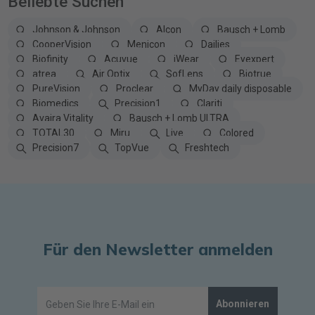
Beliebte Suchen
Johnson & Johnson
Alcon
Bausch + Lomb
CooperVision
Menicon
Dailies
Biofinity
Acuvue
iWear
Eyexpert
atrea
Air Optix
SofLens
Biotrue
PureVision
Proclear
MyDay daily disposable
Biomedics
Precision1
Clariti
Avaira Vitality
Bausch + Lomb ULTRA
TOTAL30
Miru
Live
Colored
Precision7
TopVue
Freshtech
Für den Newsletter anmelden
Abonnieren