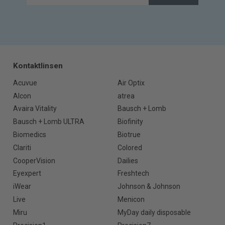
Kontaktlinsen
Acuvue
Air Optix
Alcon
atrea
Avaira Vitality
Bausch + Lomb
Bausch + Lomb ULTRA
Biofinity
Biomedics
Biotrue
Clariti
Colored
CooperVision
Dailies
Eyexpert
Freshtech
iWear
Johnson & Johnson
Live
Menicon
Miru
MyDay daily disposable