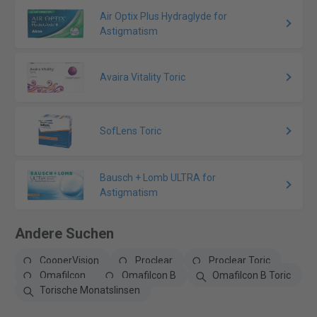
Air Optix Plus Hydraglyde for
Astigmatism
Avaira Vitality Toric
SofLens Toric
Bausch + Lomb ULTRA for
Astigmatism
Andere Suchen
CooperVision
Proclear
Proclear Toric
Omafilcon
Omafilcon B
Omafilcon B Toric
Torische Monatslinsen