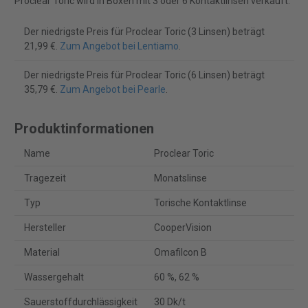
Proclear Toric wird in Boxen mit 3 oder 6 Kontaktlinsen verkauft.
Der niedrigste Preis für Proclear Toric (3 Linsen) beträgt
21,99 €.
Zum Angebot bei Lentiamo
.
Der niedrigste Preis für Proclear Toric (6 Linsen) beträgt
35,79 €.
Zum Angebot bei Pearle
.
Produktinformationen
Name
Proclear Toric
Tragezeit
Monatslinse
Typ
Torische Kontaktlinse
Hersteller
CooperVision
Material
Omafilcon B
Wassergehalt
60 %, 62 %
Sauerstoffdurchlässigkeit
30 Dk/t