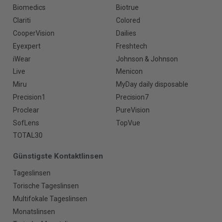
Biomedics
Biotrue
Clariti
Colored
CooperVision
Dailies
Eyexpert
Freshtech
iWear
Johnson & Johnson
Live
Menicon
Miru
MyDay daily disposable
Precision1
Precision7
Proclear
PureVision
SofLens
TopVue
TOTAL30
Günstigste Kontaktlinsen
Tageslinsen
Torische Tageslinsen
Multifokale Tageslinsen
Monatslinsen