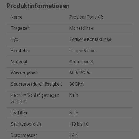
Produktinformationen
Name
Proclear Toric XR
Tragezeit
Monatslinse
Typ
Torische Kontaktlinse
Hersteller
CooperVision
Material
Omafilcon B
Wassergehalt
60 %, 62 %
Sauerstoffdurchlässigkeit
30 Dk/t
Kann im Schlaf getragen
Nein
werden
UV-Filter
Nein
Stärkenbereich
-10 bis 10
Durchmesser
14.4