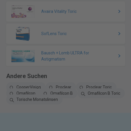
Avaira Vitality Toric
SofLens Toric
Bausch + Lomb ULTRA for
Astigmatism
Andere Suchen
CooperVision
Proclear
Proclear Toric
Omafilcon
Omafilcon B
Omafilcon B Toric
Torische Monatslinsen