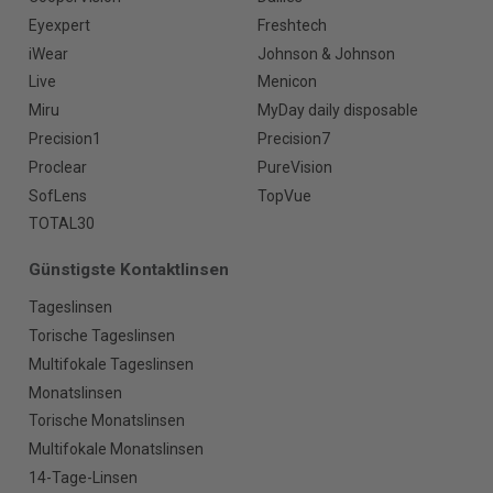
Eyexpert
Freshtech
iWear
Johnson & Johnson
Live
Menicon
Miru
MyDay daily disposable
Precision1
Precision7
Proclear
PureVision
SofLens
TopVue
TOTAL30
Günstigste Kontaktlinsen
Tageslinsen
Torische Tageslinsen
Multifokale Tageslinsen
Monatslinsen
Torische Monatslinsen
Multifokale Monatslinsen
14-Tage-Linsen