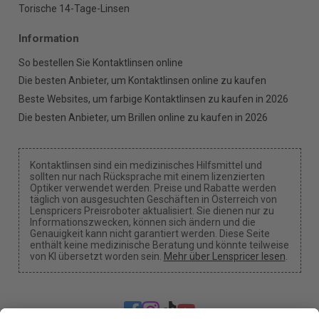
Torische 14-Tage-Linsen
Information
So bestellen Sie Kontaktlinsen online
Die besten Anbieter, um Kontaktlinsen online zu kaufen
Beste Websites, um farbige Kontaktlinsen zu kaufen in 2026
Die besten Anbieter, um Brillen online zu kaufen in 2026
Kontaktlinsen sind ein medizinisches Hilfsmittel und
sollten nur nach Rücksprache mit einem lizenzierten
Optiker verwendet werden. Preise und Rabatte werden
täglich von ausgesuchten Geschäften in Österreich von
Lenspricers Preisroboter aktualisiert. Sie dienen nur zu
Informationszwecken, können sich ändern und die
Genauigkeit kann nicht garantiert werden. Diese Seite
enthält keine medizinische Beratung und könnte teilweise
von KI übersetzt worden sein.
Mehr über Lenspricer lesen
.